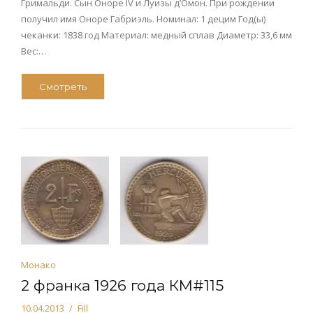
Гримальди. Сын Оноре IV и Луизы д’Омон. При рождении
получил имя Оноре Габриэль. Номинал: 1 децим Год(ы)
чеканки: 1838 год Материал: медный сплав Диаметр: 33,6 мм
Вес:…
Смотреть
Монако
2 франка 1926 года КМ#115
10.04.2013
Fill