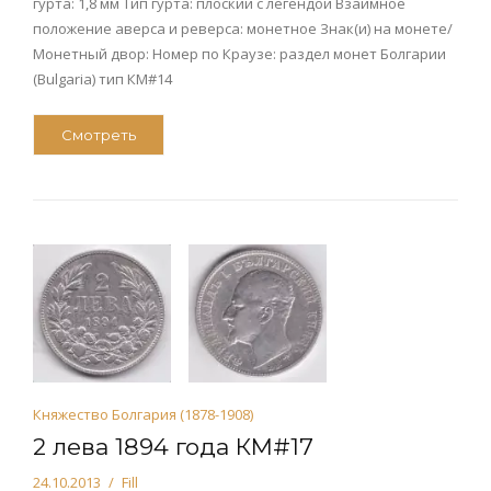
гурта: 1,8 мм Тип гурта: плоский с легендой Взаимное
положение аверса и реверса: монетное Знак(и) на монете/
Монетный двор: Номер по Краузе: раздел монет Болгарии
(Bulgaria) тип КМ#14
Смотреть
Княжество Болгария (1878-1908)
2 лева 1894 года КМ#17
24.10.2013
Fill