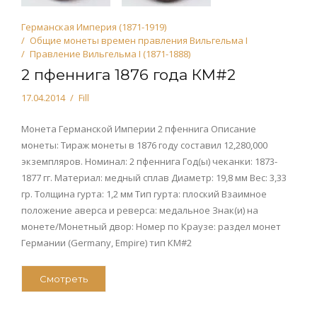
Германская Империя (1871-1919)
Общие монеты времен правления Вильгельма I
Правление Вильгельма I (1871-1888)
2 пфеннига 1876 года КМ#2
17.04.2014
Fill
Монета Германской Империи 2 пфеннига Описание
монеты: Тираж монеты в 1876 году составил 12,280,000
экземпляров. Номинал: 2 пфеннига Год(ы) чеканки: 1873-
1877 гг. Материал: медный сплав Диаметр: 19,8 мм Вес: 3,33
гр. Толщина гурта: 1,2 мм Тип гурта: плоский Взаимное
положение аверса и реверса: медальное Знак(и) на
монете/Монетный двор: Номер по Краузе: раздел монет
Германии (Germany, Empire) тип КМ#2
Смотреть