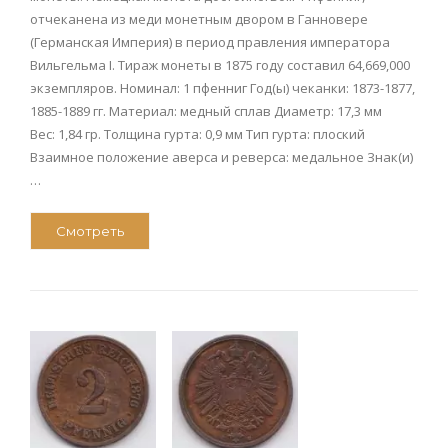
отчеканена из меди монетным двором в Ганновере
(Германская Империя) в период правления императора
Вильгельма I. Тираж монеты в 1875 году составил 64,669,000
экземпляров. Номинал: 1 пфенниг Год(ы) чеканки: 1873-1877,
1885-1889 гг. Материал: медный сплав Диаметр: 17,3 мм
Вес: 1,84 гр. Толщина гурта: 0,9 мм Тип гурта: плоский
Взаимное положение аверса и реверса: медальное Знак(и)
…
Смотреть