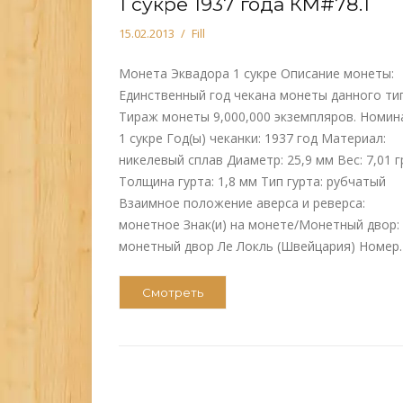
1 сукре 1937 года КМ#78.1
15.02.2013
Fill
Монета Эквадора 1 сукре Описание монеты:
Единственный год чекана монеты данного тип
Тираж монеты 9,000,000 экземпляров. Номин
1 сукре Год(ы) чеканки: 1937 год Материал:
никелевый сплав Диаметр: 25,9 мм Вес: 7,01 г
Толщина гурта: 1,8 мм Тип гурта: рубчатый
Взаимное положение аверса и реверса:
монетное Знак(и) на монете/Монетный двор:
монетный двор Ле Локль (Швейцария) Номер
Смотреть