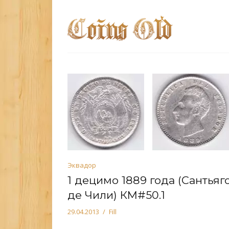
Эквадор
1 децимо 1889 года (Сантьяг
де Чили) КМ#50.1
29.04.2013
Fill