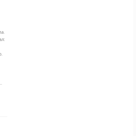
а.
ал:
р.
…