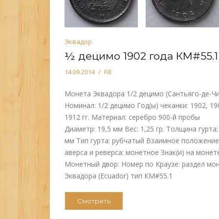
Эквадор
½ децимо 1902 года КМ#55.1
14.09.2014
Fill
Монета Эквадора 1/2 децимо (Сантьяго-де-Ч
Номинал: 1/2 децимо Год(ы) чеканки: 1902, 19
1912 гг. Материал: серебро 900-й пробы
Диаметр: 19,5 мм Вес: 1,25 гр. Толщина гурта:
мм Тип гурта: рубчатый Взаимное положение
аверса и реверса: монетное Знак(и) на монет
Монетный двор: Номер по Краузе: раздел мо
Эквадора (Ecuador) тип КМ#55.1
Смотреть