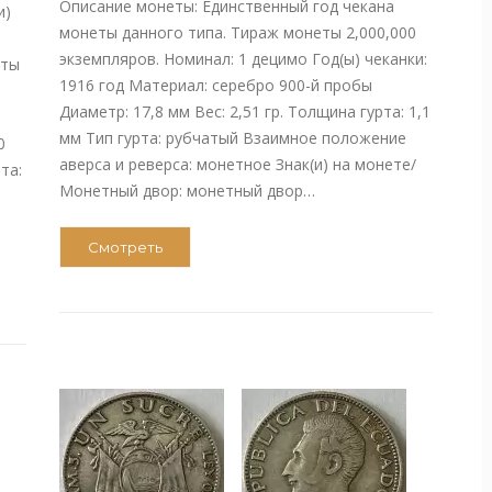
Описание монеты: Единственный год чекана
и)
монеты данного типа. Тираж монеты 2,000,000
экземпляров. Номинал: 1 децимо Год(ы) чеканки:
еты
1916 год Материал: серебро 900-й пробы
Диаметр: 17,8 мм Вес: 2,51 гр. Толщина гурта: 1,1
мм Тип гурта: рубчатый Взаимное положение
0
аверса и реверса: монетное Знак(и) на монете/
та:
Монетный двор: монетный двор…
Смотреть