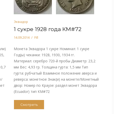
Эквадор
1 сукре 1928 года КМ#72
14.09.2014
Fill
или)
Монета Эквадора 1 сукре Номинал: 1 сукре
05,
Год(ы) чеканки: 1928, 1930, 1934 гг.
Материал: серебро 720-й пробы Диаметр: 23,2
 0,7
мм Вес: 4,93 гр. Толщина гурта: 1,5 мм Тип
гурта: рубчатый Взаимное положение аверса и
е/
реверса: монетное Знак(и) на монете/Монетный
нет
двор: Номер по Краузе: раздел монет Эквадора
(Ecuador) тип КМ#72
Смотреть