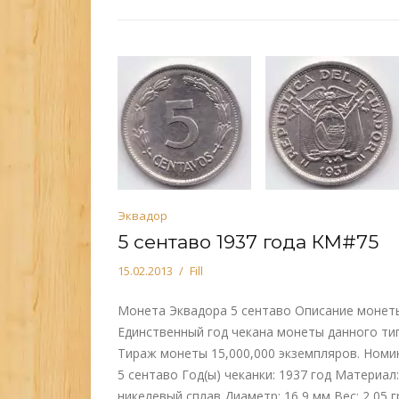
Эквадор
5 сентаво 1937 года КМ#75
15.02.2013
Fill
Монета Эквадора 5 сентаво Описание монет
Единственный год чекана монеты данного тип
Тираж монеты 15,000,000 экземпляров. Номи
5 сентаво Год(ы) чеканки: 1937 год Материал:
никелевый сплав Диаметр: 16,9 мм Вес: 2,05 г