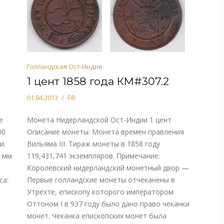
Голландская Ост-Индия
1 цент 1858 года КМ#307.2
01.04.2013
Fill
е
Монета Нидерландской Ост-Индии 1 цент
00
Описание монеты: Монета времен правления
и:
Вильяма III. Тираж монеты в 1858 году
1 мм
119,431,741 экземпляров. Примечание:
Королевский нидерландский монетный двор —
са:
Первые голландские монеты отчеканены в
Утрехте, епископу которого императором
Оттоном I в 937 году было дано право чеканки
монет. Чеканка епископских монет была