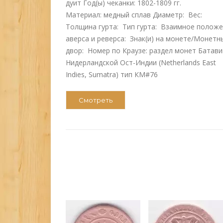
дуит Год(ы) чеканки: 1802-1809 гг.
Материал: медный сплав Диаметр: Вес:
Толщина гурта: Тип гурта: Взаимное полож
аверса и реверса: Знак(и) на монете/Монетн
двор: Номер по Краузе: раздел монет Батави
Нидерландской Ост-Индии (Netherlands East
Indies, Sumatra) тип КМ#76
Смотреть