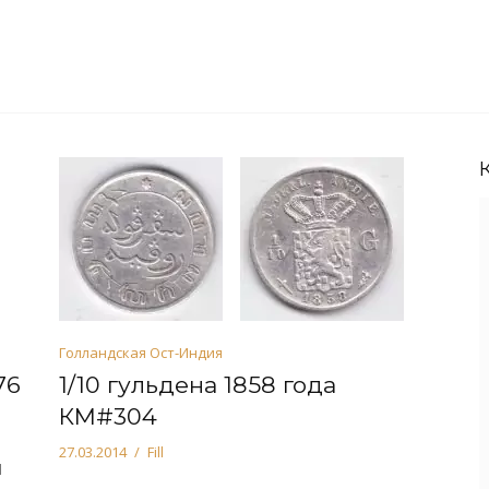
Голландская Ост-Индия
76
1/10 гульдена 1858 года
КМ#304
27.03.2014
Fill
1