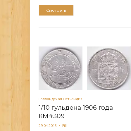
Смотреть
Голландская Ост-Индия
1/10 гульдена 1906 года
КМ#309
29.04.2013
Fill