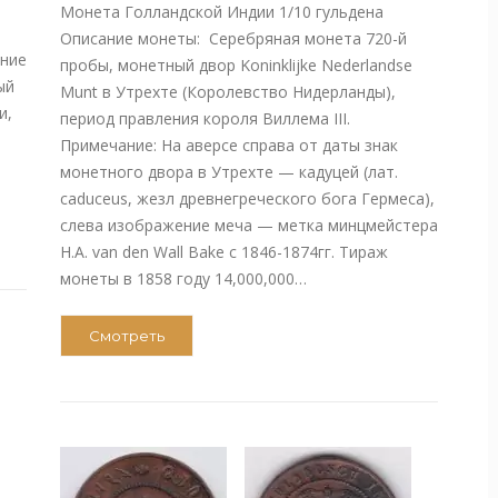
Монета Голландской Индии 1/10 гульдена
Описание монеты: Серебряная монета 720-й
ение
пробы, монетный двор Koninklijke Nederlandse
ый
Munt в Утрехте (Королевство Нидерланды),
и,
период правления короля Виллема III.
Примечание: На аверсе справа от даты знак
монетного двора в Утрехте — кадуцей (лат.
caduceus, жезл древнегреческого бога Гермеса),
слева изображение меча — метка минцмейстера
H.A. van den Wall Bake с 1846-1874гг. Тираж
монеты в 1858 году 14,000,000…
Смотреть