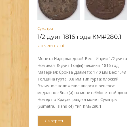
Суматра
1/2 дуит 1816 года КМ#280.1
20.05.2013
Fill
Монета Нидерландской Вест-Индии 1/2 дуит
Номинал: ½ дуит Год(ы) чеканки: 1816 год
Материал: бронза Диаметр: 17,0 мм Вес: 1,48 
Толщина гурта: 0,8 мм Тип гурта: плоский
Взаимное положение аверса и реверса:
медальное Знак(и) на монете/Монетный двор
Номер по Краузе: раздел монет Суматры
(Sumatra, Island of) тип КМ#280.1
Смотреть