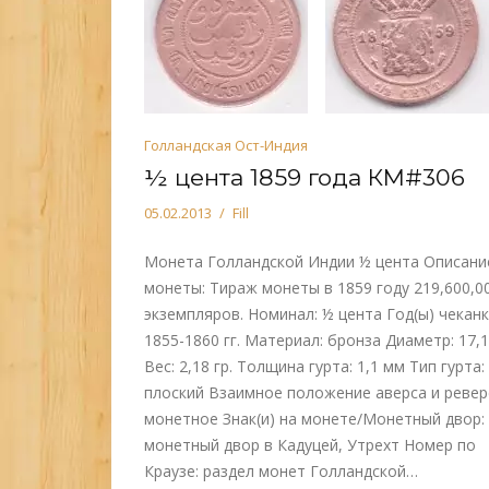
Голландская Ост-Индия
½ цента 1859 года КМ#306
05.02.2013
Fill
Монета Голландской Индии ½ цента Описани
монеты: Тираж монеты в 1859 году 219,600,0
экземпляров. Номинал: ½ цента Год(ы) чеканк
1855-1860 гг. Материал: бронза Диаметр: 17,
Вес: 2,18 гр. Толщина гурта: 1,1 мм Тип гурта:
плоский Взаимное положение аверса и ревер
монетное Знак(и) на монете/Монетный двор:
монетный двор в Кадуцей, Утрехт Номер по
Краузе: раздел монет Голландской…