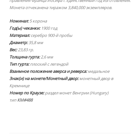
правления Франца Иосифа I. Единственный год изготовления.
Монета отчеканена тиражом 3,840,000 экземпляров.
Номинал:
5 корона
Год(ы) чеканки:
1900 год
Материал:
серебро 900-й пробы
Диаметр:
35,8 мм
Вес:
23,83 гр.
Толщина гурта:
2,6 мм
Тип гурта:
плоский с легендой
Взаимное положение аверса и реверса:
медальное
Знак(и) на монете/Монетный двор:
монетный двор в
Кремнице
Номер по Краузе:
раздел монет Венгрии (Hungary)
тип
КМ#488