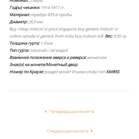
Номинал:
2 лиры
Год(ы) чеканки:
1914-1917 гг.
Материал:
серебро 835-й пробы
Диаметр:
26,9 мм
Buy cheap indocin sr price singapore buy generic indocin sr
online canada sr generic from india buy indocin srВ
Вес:
9,95 гр.
Толщина гурта:
1,9 мм
Тип гурта:
плоский с легендой
Взаимное положение аверса и реверса:
монетное
Знак(и) на монете/Монетный двор:
Номер по Краузе:
раздел монет Италии (Italy) тип
KM#55
Предыдущая монета
Следующая монета