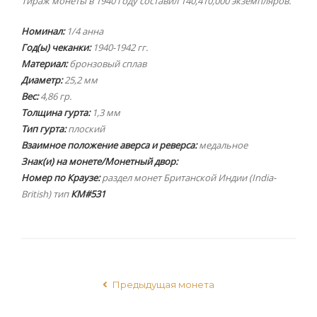
Тираж монеты в 1940 году составил 140,410,000 экземпляров.
Номинал:
1/4 анна
Год(ы) чеканки:
1940-1942 гг.
Материал:
бронзовый сплав
Диаметр:
25,2 мм
Вес:
4,86 гр.
Толщина гурта:
1,3 мм
Тип гурта:
плоский
Взаимное положение аверса и реверса:
медальное
Знак(и) на монете/Монетный двор:
Номер по Краузе:
раздел монет Британской Индии (India-
British) тип
КМ#531
Предыдущая монета