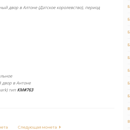
Б
ый двор в Алтоне (Датское королевство), период
Б
Б
Б
льное
 двор в Антоне
ark)
тип
КМ#763
нета
Следующая монета