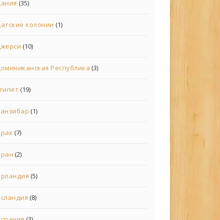
Дания
(35)
атские колонии
(1)
Джерси
(10)
оминиканская Республика
(3)
гипет
(19)
Занзибар
(1)
Ирак
(7)
Иран
(2)
Ирландия
(5)
Исландия
(8)
Испания
(3)