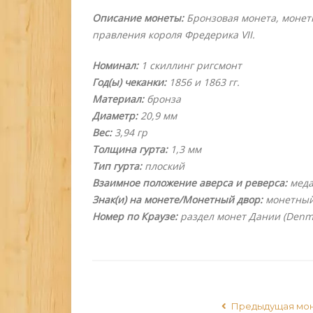
Описание монеты:
Бронзовая монета, монетн
правления короля Фредерика VII.
Номинал:
1 скиллинг ригсмонт
Год(ы) чеканки:
1856 и 1863 гг.
Материал:
бронза
Диаметр:
20,9 мм
Вес:
3,94 гр
Толщина гурта:
1,3 мм
Тип гурта:
плоский
Взаимное положение аверса и реверса:
меда
Знак(и) на монете/Монетный двор:
монетный
Номер по Краузе:
раздел монет Дании (Denm
Предыдущая мо