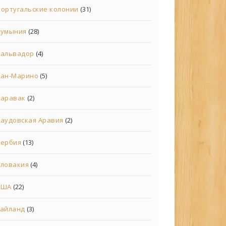
ортугальские колонии
(31)
Румыния
(28)
Сальвадор
(4)
Сан-Марино
(5)
Саравак
(2)
аудовская Аравия
(2)
Сербия
(13)
Словакия
(4)
США
(22)
Тайланд
(3)