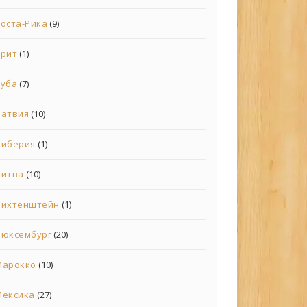
оста-Рика
(9)
Крит
(1)
Куба
(7)
Латвия
(10)
Либерия
(1)
Литва
(10)
Лихтенштейн
(1)
Люксембург
(20)
Марокко
(10)
Мексика
(27)