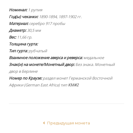
Номинал:
1 рупия
Год(ы) чеканки:
1890-1894, 1897-1902 гг.
Материал:
серебро 917 пробы
Диаметр:
30,5 мм
Вес:
11,66 гр.
Толщина гурта:
Тип гурта:
рубчатый
Взаимное положение аверса и реверса:
медальное
Знак(и) на монете/Монетный двор:
Без знака. Монетный
двор в Берлине
Номер по Краузе:
раздел монет Германской Восточной
Африки (German East Africa) тип
КМ#2
Предыдущая монета