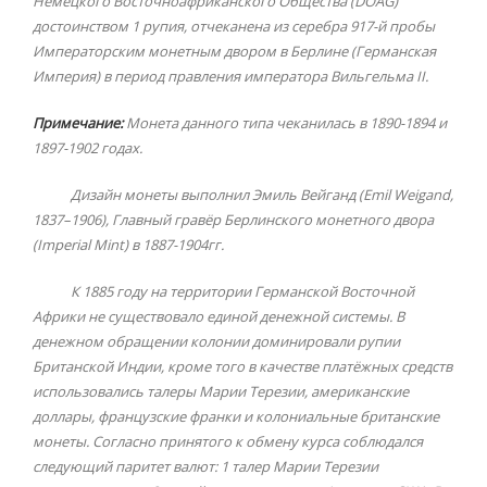
Немецкого Восточноафриканского Общества (DOAG)
достоинством 1 рупия, отчеканена из серебра 917-й пробы
Императорским монетным двором в Берлине (Германская
Империя) в период правления императора Вильгельма II.
Примечание:
Монета данного типа чеканилась в 1890-1894 и
1897-1902 годах.
Дизайн монеты выполнил Эмиль Вейганд (Emil Weigand,
1837–1906), Главный гравёр Берлинского монетного двора
(Imperial Mint) в 1887-1904гг.
К 1885 году на территории Германской Восточной
Африки не существовало единой денежной системы. В
денежном обращении колонии доминировали рупии
Британской Индии, кроме того в качестве платёжных средств
использовались талеры Марии Терезии, американские
доллары, французские франки и колониальные британские
монеты. Согласно принятого к обмену курса соблюдался
следующий паритет валют: 1 талер Марии Терезии