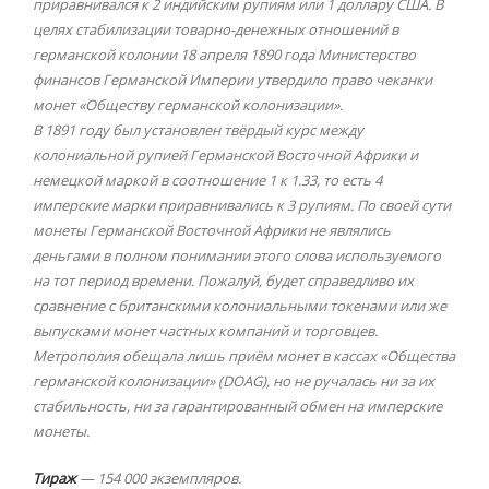
приравнивался к 2 индийским рупиям или 1 доллару США. В
целях стабилизации товарно-денежных отношений в
германской колонии 18 апреля 1890 года Министерство
финансов Германской Империи утвердило право чеканки
монет «Обществу германской колонизации».
В 1891 году был установлен твёрдый курс между
колониальной рупией Германской Восточной Африки и
немецкой маркой в соотношение 1 к 1.33, то есть 4
имперские марки приравнивались к 3 рупиям. По своей сути
монеты Германской Восточной Африки не являлись
деньгами в полном понимании этого слова используемого
на тот период времени. Пожалуй, будет справедливо их
сравнение с британскими колониальными токенами или же
выпусками монет частных компаний и торговцев.
Метрополия обещала лишь приём монет в кассах «Общества
германской колонизации» (DOAG), но не ручалась ни за их
стабильность, ни за гарантированный обмен на имперские
монеты.
Тираж
— 154 000 экземпляров.